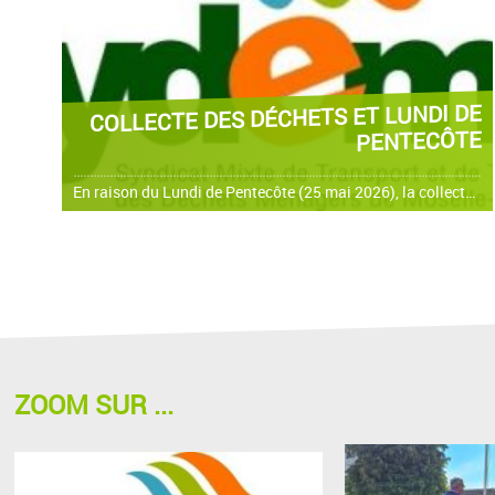
COLLECTE DES DÉCHETS ET LUNDI DE
PENTECÔTE
En raison du Lundi de Pentecôte (25 mai 2026), la collecte multiflux est reportée au mercredi 27 mai 2026 à partir de 05h00.
ZOOM SUR ...