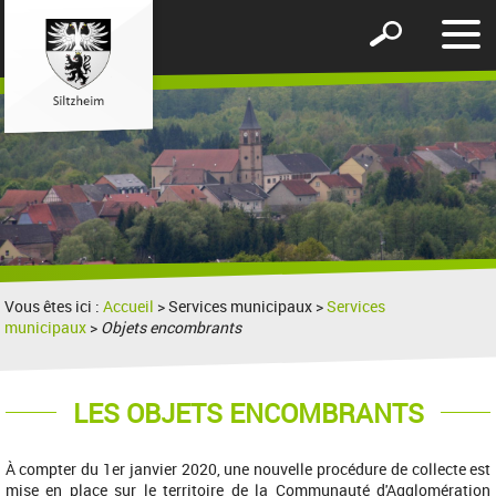
Affic
Afficher
le
le
men
formulaire
de
recherche
Vous êtes ici :
Accueil
> Services municipaux >
Services
municipaux
>
Objets encombrants
LES OBJETS ENCOMBRANTS
À compter du 1er janvier 2020, une nouvelle procédure de collecte est
mise en place sur le territoire de la Communauté d'Agglomération