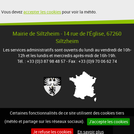
Vous devez
accepter les cookies
pour voir la météo.
Mairie de Siltzheim - 14 rue de l'Église, 67260
Siltzheim
Les services administratifs sont ouverts du lundi au vendredi de 10h-
12h et les lundis et mercredis après-midi de 16h-19h.
Tél. : +33 (0)3 87 98 48 57 - Fax : +33 (0)9 70 06 62 74
Certaines fonctionnalités de ce site utilisent des cookies tiers
Accueil
Contact
Plan du site
Mentions légales
(météo et partage sur les réseaux sociaux).
J'accepte les cookies
Accessibilité
Cookies
Site internet pour communes
Je refuse les cookies
En savoir plus