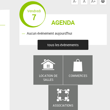
A-
A
A+
I
Vendredi
7
AGENDA
Aucun événement aujourd'hui
tous les évènements
LOCATION DE
COMMERCES
SALLES
ASSOCIATIONS