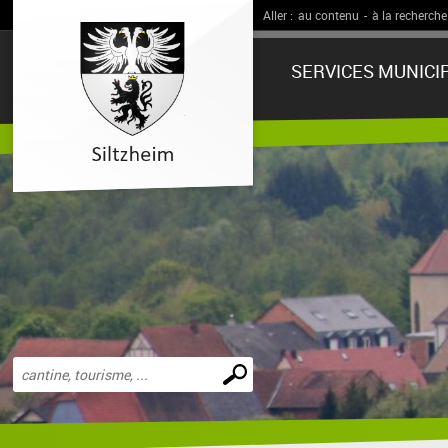
Aller :
au contenu
-
à la recherche
SERVICES MUNICI
Effectuer
une
recherche