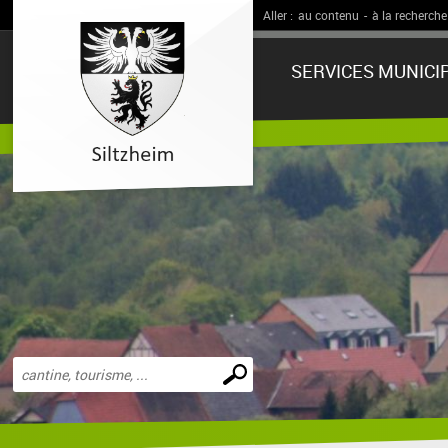
Aller :
au contenu
-
à la recherche
SERVICES MUNICI
Effectuer
une
recherche