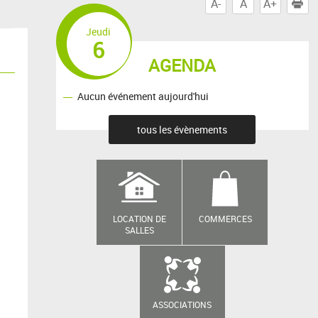
A-
A
A+
I
Jeudi
6
AGENDA
Aucun événement aujourd'hui
tous les évènements
LOCATION DE
COMMERCES
SALLES
ASSOCIATIONS