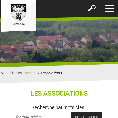
Affic
Afficher
le
le
men
formulaire
de
recherche
Vous êtes ici :
Accueil
>
Associations
LES ASSOCIATIONS
Recherche par mots clés :