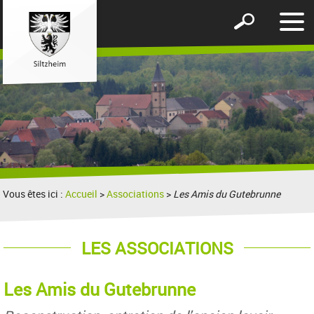
Affic
Afficher
le
le
men
formulaire
de
recherche
Vous êtes ici :
Accueil
>
Associations
>
Les Amis du Gutebrunne
LES ASSOCIATIONS
Les Amis du Gutebrunne