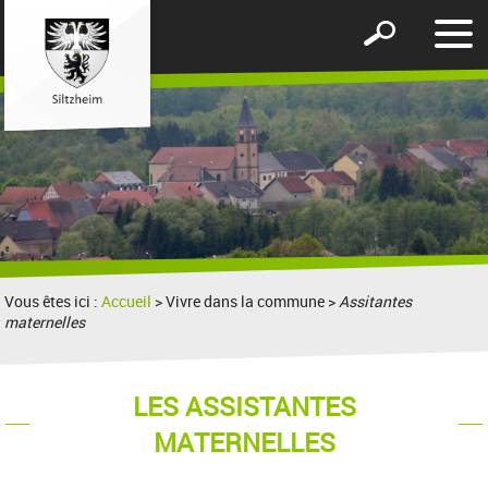
Affic
Afficher
le
le
men
formulaire
de
recherche
Vous êtes ici :
Accueil
> Vivre dans la commune >
Assitantes
maternelles
LES ASSISTANTES
MATERNELLES