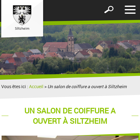
Affic
Afficher
le
le
men
formulaire
de
recherche
Vous êtes ici :
Accueil
>
Un salon de coiffure a ouvert à Siltzheim
UN SALON DE COIFFURE A
OUVERT À SILTZHEIM