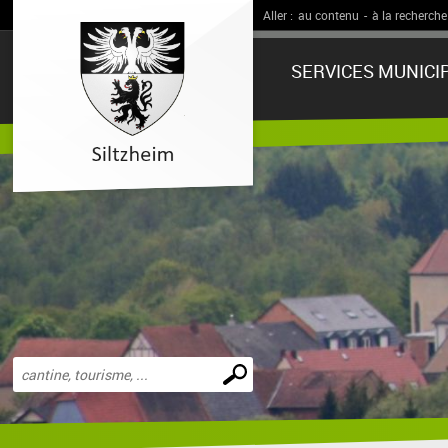
Aller :
au contenu
-
à la recherche
SERVICES MUNICI
Effectuer
une
recherche