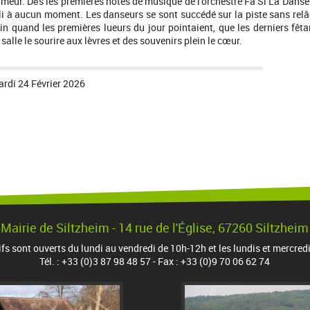
umeur. Dės les premières notes de musique de l’orchestre Fa Si La Danse
ibli à aucun moment. Les danseurs se sont succédé sur la piste sans rel
in quand les premières lueurs du jour pointaient, que les derniers fêta
 salle le sourire aux lèvres et des souvenirs plein le cœur.
rdi 24 Février 2026
Mairie de Siltzheim - 14 rue de l'Église, 67260 Siltzheim
ifs sont ouverts du lundi au vendredi de 10h-12h et les lundis et mercred
Tél. : +33 (0)3 87 98 48 57 - Fax : +33 (0)9 70 06 62 74