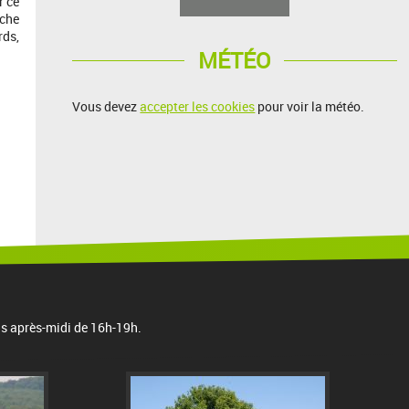
r ce
âche
rds,
MÉTÉO
Vous devez
accepter les cookies
pour voir la météo.
is après-midi de 16h-19h.