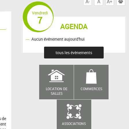
A-
A
A+
I
Vendredi
7
AGENDA
Aucun événement aujourd'hui
tous les évènements
LOCATION DE
COMMERCES
SALLES
s de
ASSOCIATIONS
ient