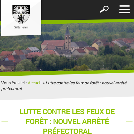
Affic
Afficher
le
le
men
formulaire
de
recherche
Vous êtes ici :
Accueil
>
Lutte contre les feux de forêt : nouvel arrêté
préfectoral
LUTTE CONTRE LES FEUX DE
FORÊT : NOUVEL ARRÊTÉ
PRÉFECTORAL