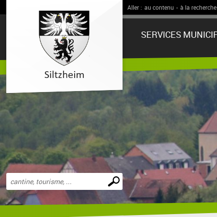
Aller :
au contenu
-
à la recherche
SERVICES MUNICI
Effectuer
une
recherche