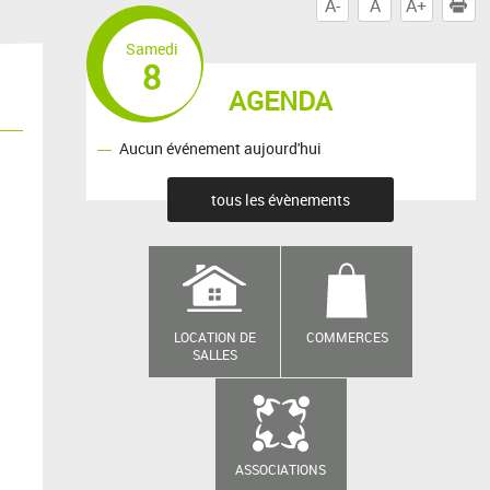
A-
A
A+
I
Samedi
8
AGENDA
Aucun événement aujourd'hui
tous les évènements
LOCATION DE
COMMERCES
SALLES
ASSOCIATIONS