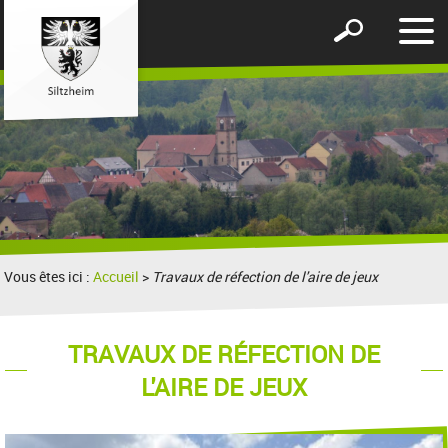
Affic
Afficher
le
le
men
formulaire
de
recherche
Vous êtes ici :
Accueil
>
Travaux de réfection de l'aire de jeux
TRAVAUX DE RÉFECTION DE
L'AIRE DE JEUX